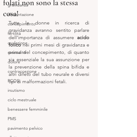
folati non sono la stessa
gravidanza
cosa!
alimentazione
Tutte le donne in ricerca di 
concepimento
gravidanza avranno sentito parlare 
fertilità
dell’importanza di assumere 
acido 
ovulazione
folico
 nei primi mesi di gravidanza e 
prima del concepimento, di quanto 
sessualità
sia essenziale la sua assunzione per 
dolore
la prevenzione della spina bifida e 
contraccezione
altri difetti del tubo neurale e diversi 
PCOS
tipi di malformazioni fetali.  
irsutismo
ciclo mestruale
benessere femminile
PMS
pavimento pelvico