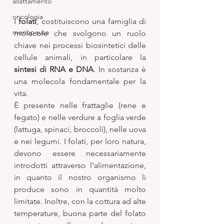
allattamento
oncologia
I 
folati
, costituiscono una famiglia di 
menopausa
molecole che svolgono un ruolo 
chiave nei processi biosintetici delle 
cellule animali, in particolare la
sintesi di RNA e DNA
. In sostanza è 
una molecola fondamentale per la 
vita. 
È presente nelle frattaglie (rene e 
fegato) e nelle verdure a foglia verde 
(lattuga, spinaci, broccoli), nelle uova 
e nei legumi. I folati, per loro natura, 
devono essere necessariamente 
introdotti attraverso l’alimentazione, 
in quanto il nostro organismo li 
produce sono in quantità molto 
limitate. Inoltre, con la cottura ad alte 
temperature, buona parte del folato 