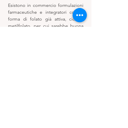
Esistono in commercio formulazioni 
farmaceutiche e integratori con la 
forma di folato già attiva, cioè il 
metilfolato, per cui sarebbe buona 
norma controllare sempre prima 
l’etichetta degli integratori che 
comprate e se sapete di essere 
portatori di una di queste mutazioni, 
rivolgetevi sempre al vostro medico. 
Conclusioni: 
Mangiate frutta e verdura cruda 
se possibile 
Acido folico e folati non sono 
la stessa cosa!
Se siete portatori delle 
mutazioni sopra citate, 