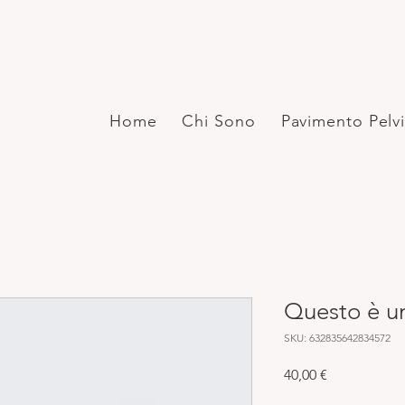
Home
Chi Sono
Pavimento Pelv
Questo è u
SKU: 632835642834572
Prezzo
40,00 €