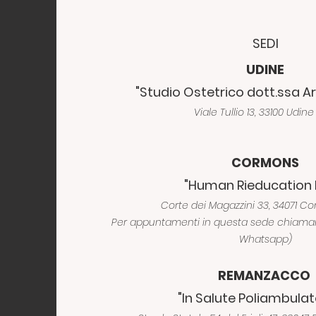
SEDI
UDINE
"Studio Ostetrico dott.ssa Ar
Viale Tullio 13, 33100 Udine
CORMONS
"Human Rieducation 
Corte dei Magazzini 33, 34071 C
Per appuntamenti in questa sede chiam
Whatsapp)
REMANZACCO
"In Salute Poliambulat