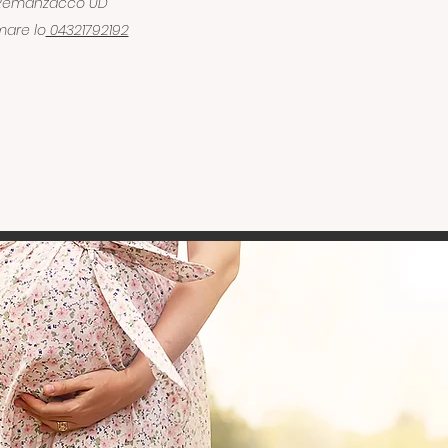
47 Remanzacco UD
mare lo
04321792192