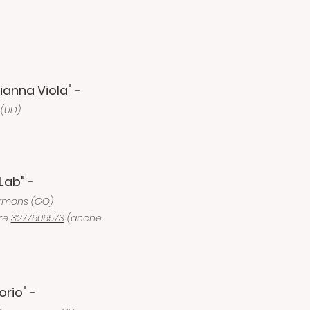
ianna Viola"
-
 (UD)
Lab"
-
ormons (GO)
are
3277606573
(anche
orio"
-