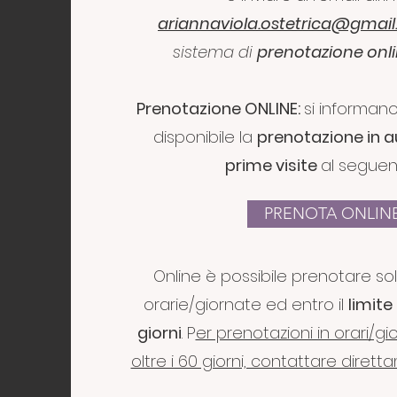
ariannaviola.ostetrica@gmai
sistema di
prenotazione onl
Prenotazione ONLINE:
si
informano
disponibile la
prenotazione in 
prime visite
al seguent
PRENOTA ONLIN
Online è possibile prenotare so
orarie/giornate ed entro il
limit
giorni
. P
er prenotazioni in orari/gi
oltre i 60 giorni, contattare dirett