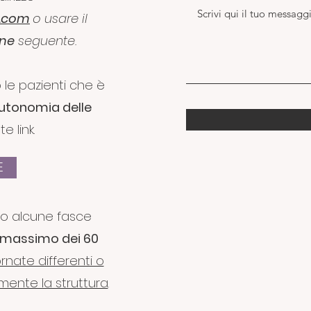
l.com
o usare il
ine
seguente.
 le pazienti che è
autonomia delle
e link.
E
lo alcune fasce
e massimo dei 60
ornate differenti o
amente la struttura
.