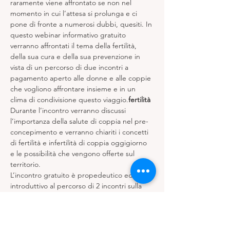
raramente viene affrontato se non nel 
momento in cui l’attesa si prolunga e ci 
pone di fronte a numerosi dubbi, quesiti. In 
questo webinar informativo gratuito 
verranno affrontati il tema della fertilità, 
della sua cura e della sua prevenzione in 
vista di un percorso di due incontri a 
pagamento aperto alle donne e alle coppie 
che vogliono affrontare insieme e in un 
clima di condivisione questo viaggio.
fertilità
Durante l’incontro verranno discussi 
l’importanza della salute di coppia nel pre-
concepimento e verranno chiariti i concetti 
di fertilità e infertilità di coppia oggigiorno 
e le possibilità che vengono offerte sul 
territorio.
L’incontro gratuito è propedeutico ed 
introduttivo al percorso di 2 incontri sulla 
fertilità per le donne e le coppie che 
vorranno continuare il corso “L’attesa 
dell’attesa: viaggio alla scoperta della 
fertilità”.