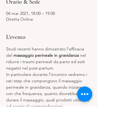
Orario & Sede
04 mar 2021, 18:00 – 19:00
Diretta Online
L'evento
Studi recenti hanno dimostrato l’efficacia 
del 
massaggio perineale in gravidanza
 nel 
ridurre i traumi perineali da parto ed esiti 
negativi nel post-partum.
In particolare durante l’incontro vedremo i 
vari step che compongono il massaggio 
perineale in gravidanza, quando iniziare e 
con che frequenza, quanto dovrebbe 
durare il massaggio, quali prodotti utilizzare 
ed eventuali controindicazioni.

Vedremo inoltre come abbinare il 
massaggio perineale ad esercizi di 
mobilizzazione del bacino e di rilassamento 
del pavimento pelvico con un’attenzione 