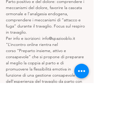
Parto positivo e del dolore: comprendere i 
meccanismi del dolore, favorire la cascata 
ormonale e l’analgesia endogena, 
comprendere i meccanismi di “attacco e 
fuga” durante il travaglio. Focus sul respiro 
in travaglio.
Per info e iscrizioni: info@spaziooblo.it
"L’incontro online rientra nel 
corso “Preparto insieme, attivo e 
consapevole” che si propone di preparare 
al meglio la coppia al parto e di 
promuovere la flessibilità emotiva in 
funzione di una gestione consapevole 
dell’esperienza del travaglio da parto con 
particolare riferimento all’accettazione del 
dolore e quindi alla gestione dell’ansia ad 
esso correlato. Puoi scegliere se accedere 
al corso completo di 6 incontri, o scegliere 
a quali partecipare."
Condividi questo evento