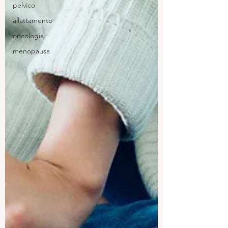
pelvico
allattamento
oncologia
menopausa