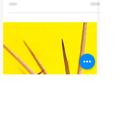
Cos'è l'ipertono del pavimento pelvico?
Un pavimento pelvico ipertonico si
verifica quando i muscoli del pavimento
pelvico diventano...