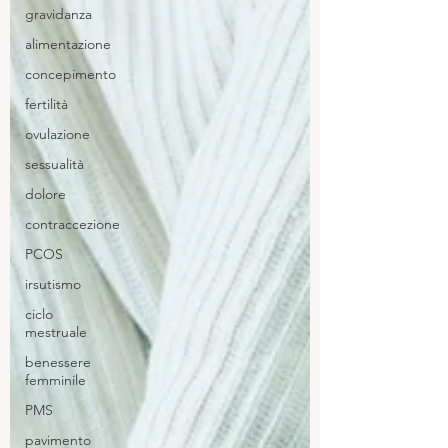
gravidanza
alimentazione
concepimento
fertilità
ovulazione
sessualità
dolore
contraccezione
PCOS
irsutismo
ciclo
mestruale
benessere
femminile
PMS
pavimento