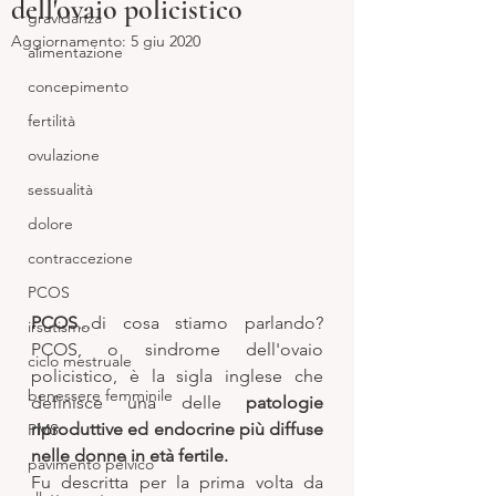
dell'ovaio policistico
gravidanza
Aggiornamento:
5 giu 2020
alimentazione
concepimento
fertilità
ovulazione
sessualità
dolore
contraccezione
PCOS
PCOS
...di cosa stiamo parlando? 
irsutismo
PCOS, o sindrome dell'ovaio 
ciclo mestruale
policistico, è la sigla inglese che 
benessere femminile
definisce una delle 
patologie 
riproduttive ed endocrine più diffuse 
PMS
nelle donne in età fertile.
pavimento pelvico
Fu descritta per la prima volta da 