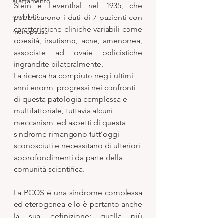
allattamento
Stein e Leventhal nel 1935, che 
oncologia
pubblicarono i dati di 7 pazienti con 
caratteristiche cliniche variabili come 
menopausa
obesità, irsutismo, acne, amenorrea, 
associate ad ovaie policistiche 
ingrandite bilateralmente.
La ricerca ha compiuto negli ultimi 
anni enormi progressi nei confronti 
di questa patologia complessa e 
multifattoriale, tuttavia alcuni 
meccanismi ed aspetti di questa 
sindrome rimangono tutt’oggi 
sconosciuti e necessitano di ulteriori 
approfondimenti da parte della 
comunità scientifica.  
La PCOS è una sindrome complessa 
ed eterogenea e lo è pertanto anche 
la sua definizione: quella più 