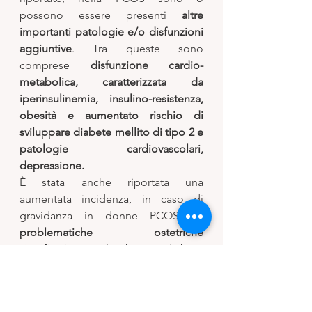
possono essere presenti 
altre 
importanti patologie e/o disfunzioni 
aggiuntive
. Tra queste sono 
comprese 
disfunzione cardio-
metabolica, caratterizzata da 
iperinsulinemia, insulino-resistenza, 
obesità e aumentato rischio di 
sviluppare diabete mellito di tipo 2 e 
patologie cardiovascolari, 
depressione.
È stata anche riportata una 
aumentata incidenza, in caso di 
gravidanza in donne PCOS, di 
problematiche ostetriche 
significative 
quali aborto, diabete 
gestazionale, preeclampsia, 
macrosomia fetale, anomalie 
congenite fetali. 