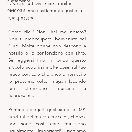
allattamento
d’uovo
. Tuttavia ancora poche 
oncologia
donne sanno esattamente qual è la 
sua funzione. 
menopausa
Come dici? Non l’hai mai notato? 
Non ti preoccupare, benvenuta nel 
Club! Molte donne non riescono a 
notarlo o lo confondono con altro. 
Se leggerai fino in fondo questo 
articolo scoprirai molte cose sul tuo 
muco cervicale che ancora non sai e 
le prossime volte, magari facendo 
più attenzione, riuscirai a 
riconoscerlo.  
Prima di spiegarti quali sono le 1001 
funzioni del muco cervicale (scherzo, 
non sono così tante, ma sono 
ugualmente importanti!) partiamo 