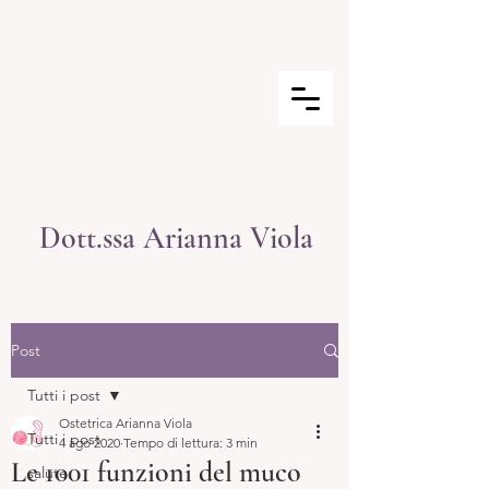
Dott.ssa Arianna Viola
Post
Tutti i post
Ostetrica Arianna Viola
Tutti i post
4 ago 2020
Tempo di lettura: 3 min
Le 1001 funzioni del muco
salute