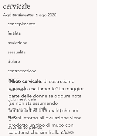
cervicale
gravidanza
alimentazione
Aggiornamento:
6 ago 2020
concepimento
fertilità
ovulazione
sessualità
dolore
contraccezione
PCOS
Muco cervicale
: di cosa stiamo 
parlando esattamente? La maggior 
irsutismo
parte delle donne sa oppure nota 
ciclo mestruale
(se non sta assumendo 
benessere femminile
contraccettivi ormonali!) che nei 
giorni intorno all’ovulazione viene 
PMS
prodotto un tipo di muco con 
pavimento pelvico
caratteristiche simili alla 
chiara 