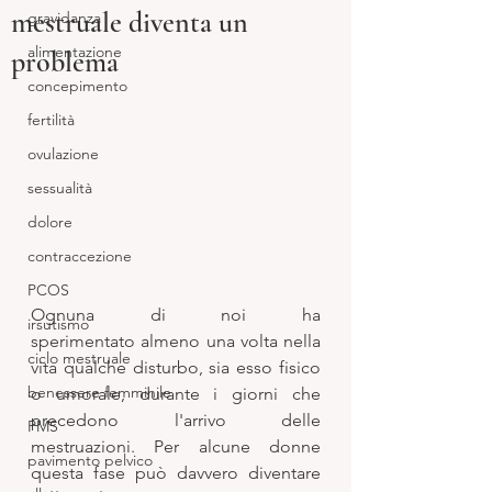
mestruale diventa un
gravidanza
alimentazione
problema
concepimento
fertilità
ovulazione
sessualità
dolore
contraccezione
PCOS
Ognuna di noi ha 
irsutismo
sperimentato almeno una volta nella 
ciclo mestruale
vita qualche disturbo, sia esso fisico 
benessere femminile
o umorale, durante i giorni che 
precedono l'arrivo delle 
PMS
mestruazioni. Per alcune donne 
pavimento pelvico
questa fase può davvero diventare 