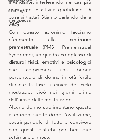
allattamento
invalidante, interferendo, nei casi più 
gravi, con le attività quotidiane. Di 
oncologia
cosa si tratta? Stiamo parlando della 
menopausa
PMS
.
Con questo acronimo facciamo 
riferimento alla 
sindrome 
premestruale
 (PMS= Premenstrual 
Syndrome), un quadro complesso di 
disturbi fisici, emotivi e psicologici
che colpiscono una buona 
percentuale di donne in età fertile 
durante la fase luteinica del ciclo 
mestruale, cioè nei giorni prima 
dell’arrivo delle mestruazioni. 
Alcune donne sperimentano queste 
alterazioni subito dopo l'ovulazione, 
costringendole di fatto a convivere 
con questi disturbi per ben due 
settimane al mese.